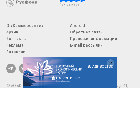
18+ реклама
О «Коммерсанте»
Android
Архив
Обратная связь
Контакты
Правовая информация
Реклама
E-mail рассылки
Вакансии
18+
© АО «Коммерсантъ». 127006, Москва, Оружейный переулок д. 41,
тел. +7 (495) 797-69-70.
Сетевое издание «Коммерсантъ» (доменное имя сайта:
kommersant.ru) зарегистрировано Федеральной службой
по надзору в сфере связи, информационных технологий и массовых
коммуникаций (Роскомнадзор), регистрационный номер и дата
принятия решения о регистрации: серия
Эл № ФС77-76922
от 11 октября 2019 г.
Партнерские проекты/материалы, новости компаний, материалы