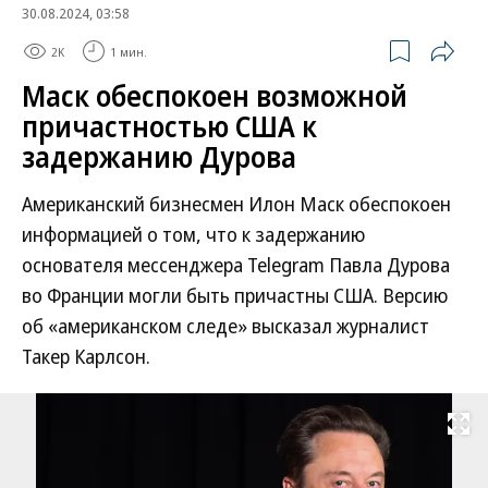
30.08.2024, 03:58
2K
1 мин.
Маск обеспокоен возможной
причастностью США к
задержанию Дурова
Американский бизнесмен Илон Маск обеспокоен
информацией о том, что к задержанию
основателя мессенджера Telegram Павла Дурова
во Франции могли быть причастны США. Версию
об «американском следе» высказал журналист
Такер Карлсон.
Развернуть на