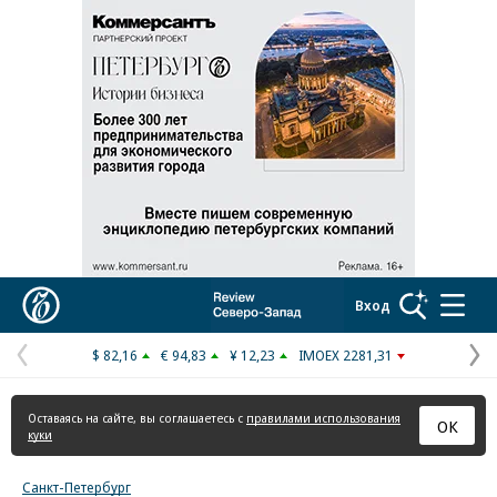
Реклама в «Ъ» www.kommersant.ru/ad
Коммерсантъ
Вход
$ 82,16
€ 94,83
¥ 12,23
IMOEX 2281,31
Предыдущая
С
страница
с
Оставаясь на сайте, вы соглашаетесь с
правилами использования
ОК
куки
Санкт-Петербург