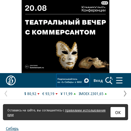
Коммерсантъ
Вход
$ 80,92
€ 93,19
¥ 11,99
IMOEX 2301,65
Предыдущая
С
страница
с
Оставаясь на сайте, вы соглашаетесь с
правилами использования
ОК
куки
Сибирь