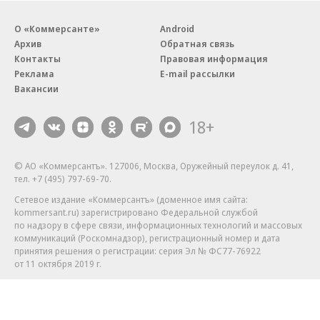
О «Коммерсанте»
Android
Архив
Обратная связь
Контакты
Правовая информация
Реклама
E-mail рассылки
Вакансии
18+
© АО «Коммерсантъ». 127006, Москва, Оружейный переулок д. 41,
тел. +7 (495) 797-69-70.
Сетевое издание «Коммерсантъ» (доменное имя сайта:
kommersant.ru) зарегистрировано Федеральной службой
по надзору в сфере связи, информационных технологий и массовых
коммуникаций (Роскомнадзор), регистрационный номер и дата
принятия решения о регистрации: серия
Эл № ФС77-76922
от 11 октября 2019 г.
Партнерские проекты/материалы, новости компаний, материалы
с пометкой «Промо» и «Официальное сообщение» опубликованы
на коммерческой основе.