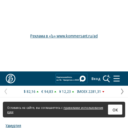
Реклама в «Ъ» www.kommersant.ru/ad
Коммерсантъ
Вход
$ 82,16
€ 94,83
¥ 12,23
IMOEX 2281,31
Предыдущая
С
страница
с
Оставаясь на сайте, вы соглашаетесь с
правилами использования
ОК
куки
Удмуртия