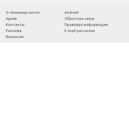
О «Коммерсанте»
Android
Архив
Обратная связь
Контакты
Правовая информация
Реклама
E-mail рассылки
Вакансии
18+
© АО «Коммерсантъ». 127006, Москва, Оружейный переулок д. 41,
тел. +7 (495) 797-69-70.
Сетевое издание «Коммерсантъ» (доменное имя сайта:
kommersant.ru) зарегистрировано Федеральной службой
по надзору в сфере связи, информационных технологий и массовых
коммуникаций (Роскомнадзор), регистрационный номер и дата
принятия решения о регистрации: серия
Эл № ФС77-76922
от 11 октября 2019 г.
Партнерские проекты/материалы, новости компаний, материалы
с пометкой «Промо» и «Официальное сообщение» опубликованы
на коммерческой основе.