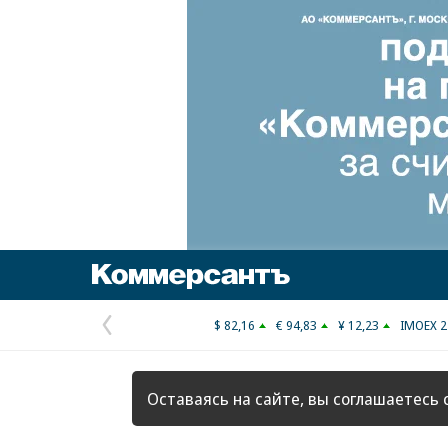
Коммерсантъ
$ 82,16
€ 94,83
¥ 12,23
IMOEX 2
Предыдущая
страница
Оставаясь на сайте, вы соглашаетесь 