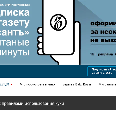
Реклама в «Ъ» www.kommersant.ru/ad
281,31
Что посмотреть в кино
Взрыв у Balzi Rossi
Мигранты в
с
правилами использования куки