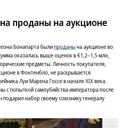
на проданы на аукционе
олеона Бонапарта были
проданы
на аукционе во
сумма оказалась выше оценок в €1,2–1,5 млн,
торические предметы. Личность покупателя,
ционе в Фонтенбло, не раскрывается.
ейника Луи Марена Госсе в начале XIX века.
аны с попыткой самоубийства императора после
н подарил набор своему союзнику генералу