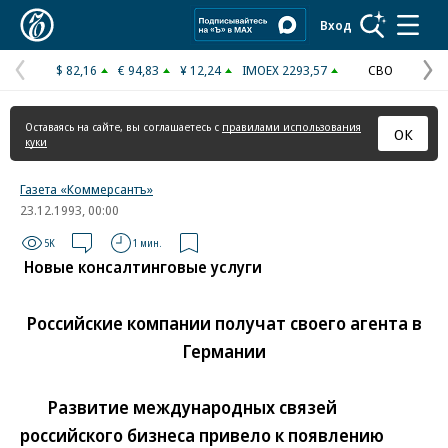
Коммерсантъ
Вход
$ 82,16
€ 94,83
¥ 12,24
IMOEX 2293,57
СВО
Предыдущая
С
страница
с
Оставаясь на сайте, вы соглашаетесь с
правилами использования
ОК
куки
Газета «Коммерсантъ»
23.12.1993, 00:00
5K
1 мин.
Новые консалтинговые услуги
Российские компании получат своего агента в
Германии
Развитие международных связей
российского бизнеса привело к появлению