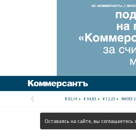
Коммерсантъ
$ 82,16
€ 94,83
¥ 12,23
IMOEX 2
Предыдущая
страница
Оставаясь на сайте, вы соглашаетесь 