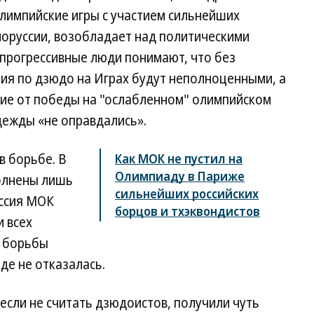
лимпийские игры с участием сильнейших
елоруссии, возобладает над политическими
е прогрессивные люди понимают, что без
ия по дзюдо на Играх будут неполноценными, а
ие от победы на "ослабленном" олимпийском
адежды «не оправдались».
в борьбе. В
Как МОК не пустил на
Олимпиаду в Париже
полнены лишь
сильнейших российских
иссия МОК
борцов и тхэквондистов
 всех
й борьбы
де не отказалась.
 если не считать дзюдоистов, получили чуть