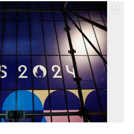
Развернуть на весь экран
Фо
Be
Te
Re