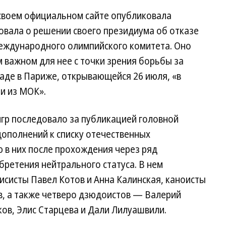
своем официальном сайте опубликовала
овала о решении своего президиума об отказе
еждународного олимпийского комитета. Оно
м важном для нее с точки зрения борьбы за
аде в Париже, открывающейся 26 июля, «в
и из МОК».
игр последовало за публикацией головной
дополнений к списку отечественных
 в них после прохождения через ряд
ретения нейтрального статуса. В нем
нисисты Павел Котов и Анна Калинская, каноисты
в, а также четверо дзюдоистов — Валерий
в, Элис Старцева и Дали Лилуашвили.