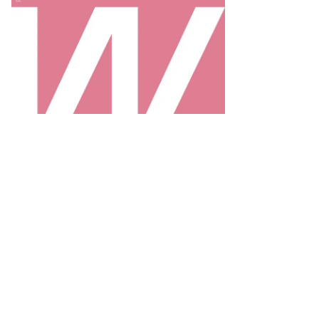
то:
noit
ssier,
uters