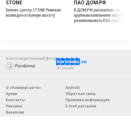
STONE
ПАО ДОМ.РФ
Бизнес-центр STONE Римская
В ДОМ.РФ рассказали, как
возведен в полную высоту
крупным компаниям эффектив
реализовывать ESG-стратегию
Благотворительный фонд
18+ реклама
О «Коммерсанте»
Android
Архив
Обратная связь
Контакты
Правовая информация
Реклама
E-mail рассылки
Вакансии
18+