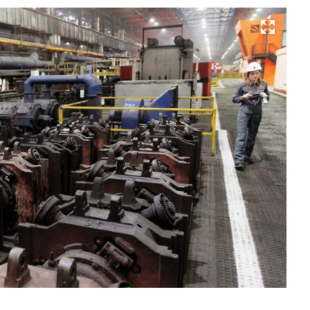
Развернуть на весь экран
Фо
М
Мо
Ко