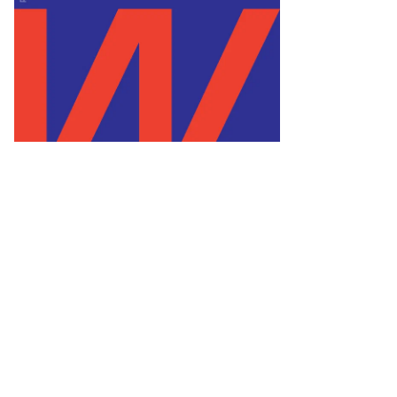
то:
арина
лдавская,
ммерсантъ