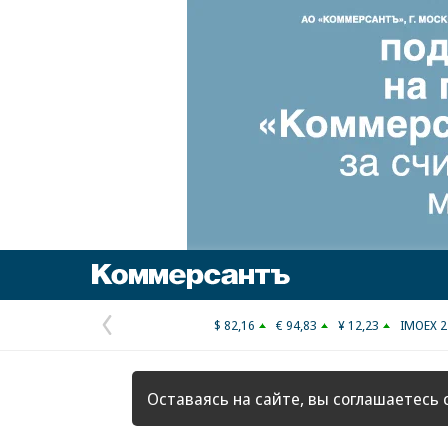
Коммерсантъ
$ 82,16
€ 94,83
¥ 12,23
IMOEX 2
Предыдущая
страница
Оставаясь на сайте, вы соглашаетесь 