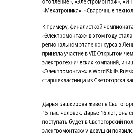
отопление», «Электромонтаж», «И
«Мехатроника», «Сварочные техноло
К примеру, финалисткой чемпионат
«Электромонтаж» в этом году стала
региональном этапе конкурса в Лен
приняла участие в VII Открытом че
электротехнических компаний, ини
«Электромонтаж» в WordlSkills Russ
старшеклассница из Светогорска за
Дарья Башкирова живет в Светогорс
15 тыс. человек. Дарье 16 лет, она 
поступать будет в Светогорский по
электромонтажу у девушки появился