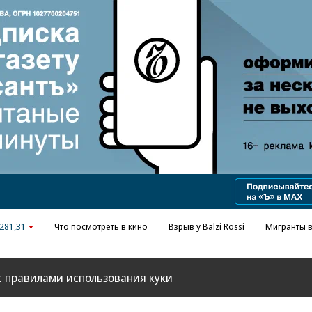
Реклама в «Ъ» www.kommersant.ru/ad
281,31
Что посмотреть в кино
Взрыв у Balzi Rossi
Мигранты в
с
правилами использования куки