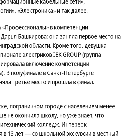
нформационные кабельные сети»,
гии», «Электроника» и так далее.
а «Профессионалы» в компетенции
 Дарья Башкирова: она заняла первое место на
инградской области. Кроме того, девушка
мпионате электриков IEK GROUP (группа
циировала включение компетенции
ia). В полуфинале в Санкт-Петербурге
няла третье место и прошла в финал.
ке, пограничном городе с населением менее
еще не окончила школу, но уже знает, что
литехнический колледж. Интерес к
 в 13 лет — со школьной экскурсии в местный