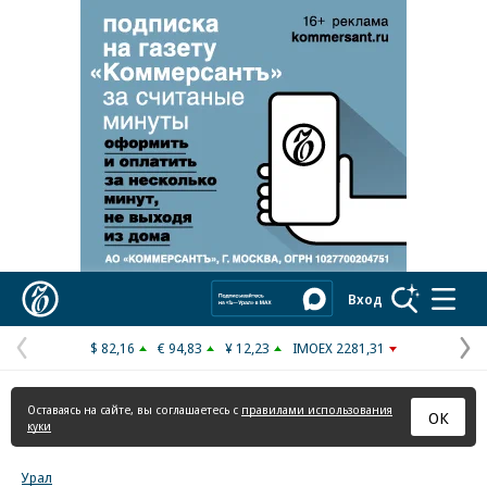
Реклама в «Ъ» www.kommersant.ru/ad
Коммерсантъ
Вход
$ 82,16
€ 94,83
¥ 12,23
IMOEX 2281,31
Предыдущая
С
страница
с
Оставаясь на сайте, вы соглашаетесь с
правилами использования
ОК
куки
Урал