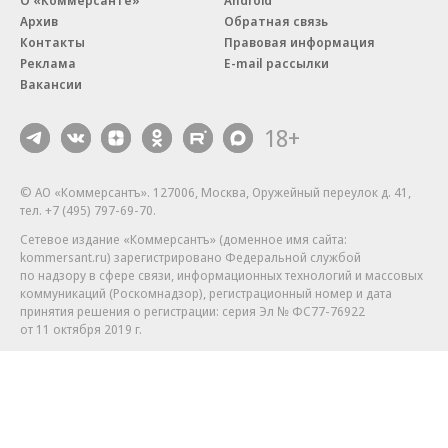
О «Коммерсанте»
Android
Архив
Обратная связь
Контакты
Правовая информация
Реклама
E-mail рассылки
Вакансии
18+
© АО «Коммерсантъ». 127006, Москва, Оружейный переулок д. 41,
тел. +7 (495) 797-69-70.
Сетевое издание «Коммерсантъ» (доменное имя сайта:
kommersant.ru) зарегистрировано Федеральной службой
по надзору в сфере связи, информационных технологий и массовых
коммуникаций (Роскомнадзор), регистрационный номер и дата
принятия решения о регистрации: серия
Эл № ФС77-76922
от 11 октября 2019 г.
Партнерские проекты/материалы, новости компаний, материалы
с пометкой «Промо» и «Официальное сообщение» опубликованы
на коммерческой основе.
На kommersant.ru применяются рекомендательные технологии.
Подробнее