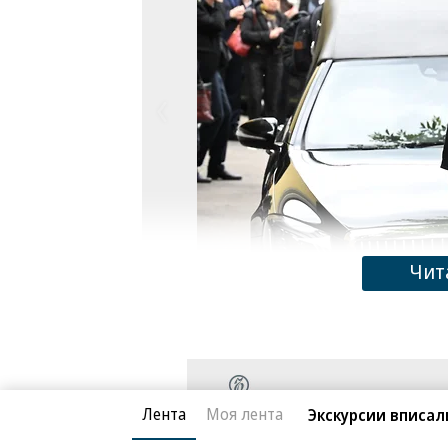
Чит
Похоронят писательницу рядом с мужем 
Фото: Дмитрий Духанин / Коммерсантъ
/
Лента
Моя лента
Экскурсии вписал