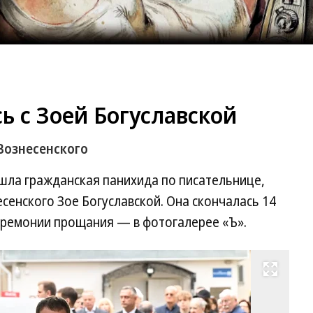
ь с Зоей Богуславской
Вознесенского
шла гражданская панихида по писательнице,
сенского Зое Богуславской. Она скончалась 14
церемонии прощания — в фотогалерее «Ъ».
Развернуть на весь экран