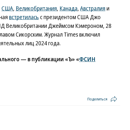
и
США
,
Великобритания
,
Канада
,
Австралия
и
ьная
встретилась
с президентом США Джо
МИД Великобритании Джеймсом Кэмероном, 28
лавом Сикорским. Журнал Times включил
иятельных лиц 2024 года.
ального — в публикации «Ъ» «
ФСИН
Поделиться