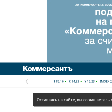
Коммерсантъ
$ 82,16
€ 94,83
¥ 12,23
IMOEX 2
Предыдущая
страница
Оставаясь на сайте, вы соглашаетесь 