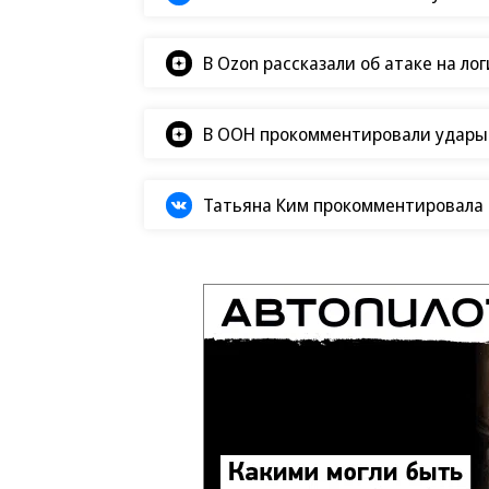
В Ozon рассказали об атаке на ло
В ООН прокомментировали удары В
Татьяна Ким прокомментировала а