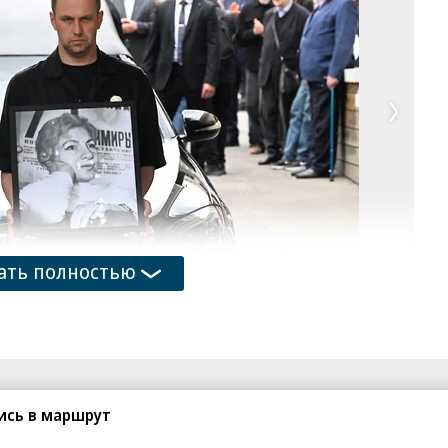
ать полностью
1
/
29
на Новодевичьем кладбище
купить фото
ись в маршрут