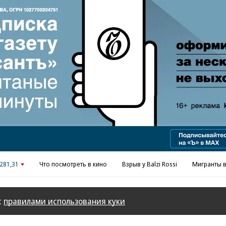
Реклама в «Ъ» www.kommersant.ru/ad
281,31
Что посмотреть в кино
Взрыв у Balzi Rossi
Мигранты в
с
правилами использования куки