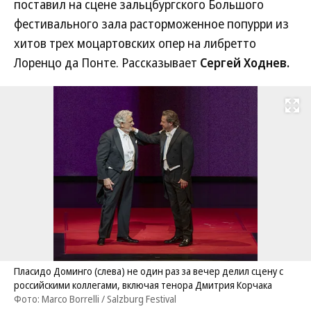
поставил на сцене зальцбургского Большого
фестивального зала расторможенное попурри из
хитов трех моцартовских опер на либретто
Лоренцо да Понте. Рассказывает
Сергей Ходнев.
Развернуть на
Пласидо Доминго (слева) не один раз за вечер делил сцену с
российскими коллегами, включая тенора Дмитрия Корчака
Фото: Marco Borrelli / Salzburg Festival