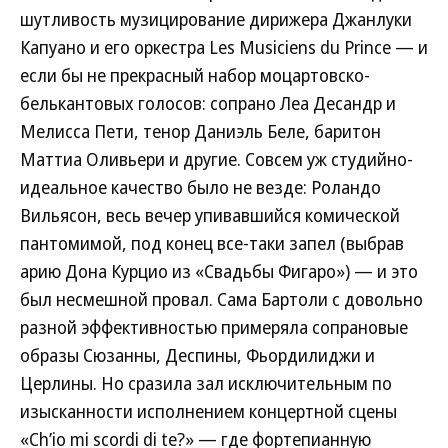
шутливость музицирование дирижера Джанлуки
Капуано и его оркестра Les Musiciens du Prince — и
если бы не прекрасный набор моцартовско-
белькантовых голосов: сопрано Леа Десандр и
Мелисса Пети, тенор Даниэль Беле, баритон
Маттиа Оливьери и другие. Совсем уж студийно-
идеальное качество было не везде: Роландо
Вильясон, весь вечер упивавшийся комической
пантомимой, под конец все-таки запел (выбрав
арию Дона Курцио из «Свадьбы Фигаро») — и это
был несмешной провал. Сама Бартоли с довольно
разной эффективностью примеряла сопрановые
образы Сюзанны, Деспины, Фьордилиджи и
Церлины. Но сразила зал исключительным по
изысканности исполнением концертной сцены
«Ch’io mi scordi di te?» — где фортепианную