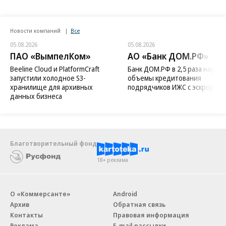
Новости компаний
Все
05.08.2026
05.08.2026
ПАО «ВымпелКом»
АО «Банк ДОМ.РФ»
Beeline Cloud и PlatformCraft
Банк ДОМ.РФ в 2,5 раза нараст
запустили холодное S3-
объемы кредитования
хранилище для архивных
подрядчиков ИЖС с эскроу
данных бизнеса
Благотворительный фонд
18+ реклама
О «Коммерсанте»
Android
Архив
Обратная связь
Контакты
Правовая информация
Реклама
E-mail рассылки