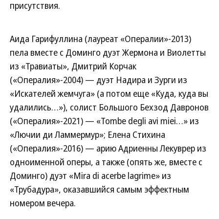
присутствия.
Аида Гарифуллина (лауреат «Опералии»-2013)
пела вместе с Доминго дуэт Жермона и Виолетты
из «Травиаты», Дмитрий Корчак
(«Опералия»-2004) — дуэт Надира и Зурги из
«Искателей жемчуга» (а потом еще «Куда, куда вы
удалились…»), солист Большого Бехзод Давронов
(«Опералия»-2021) — «Tombe degli avi miei…» из
«Лючии ди Ламмермур»; Елена Стихина
(«Опералия»-2016) — арию Адриенны Лекуврер из
одноименной оперы, а также (опять же, вместе с
Доминго) дуэт «Mira di acerbe lagrime» из
«Трубадура», оказавшийся самым эффектным
номером вечера.