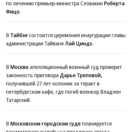
по лечению премьер-министра Словакии
Роберта
Фицо.
В
Тайбэе
состоится церемония инаугурации главы
администрации Тайваня
Лай Циндэ.
В
Москве
апелляционный военный суд проверит
законность приговора
Дарье Треповой,
получившей 27 лет колонии за теракт в
петербургском кафе, где погиб военкор Владлен
Татарский.
В
Московском городском суде
планируется
рассмотрение жалобы на продление ареста