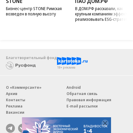
STONE
ПАО ДОМ.РФ
Бизнес-центр STONE Римская
В ДОМ.РФ рассказали, как
возведен в полную высоту
крупным компаниям эффектив
реализовывать ESG-стратегию
Благотворительный фонд
18+ реклама
О «Коммерсанте»
Android
Архив
Обратная связь
Контакты
Правовая информация
Реклама
E-mail рассылки
Вакансии
18+