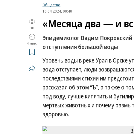
Общество
16.04.2024, 00:40
«Месяца два — и вс
3K
Эпидемиолог Вадим Покровский р
4 мин.
отступления большой воды
Уровень воды в реке Урал в Орске у
вода отступает, люди возвращаются
последствиями стихии им предстои
рассказал об этом “Ъ”, а также о 
под воду, лучше кипятить и бутили
мертвых животных и почему размыт
здоровью.