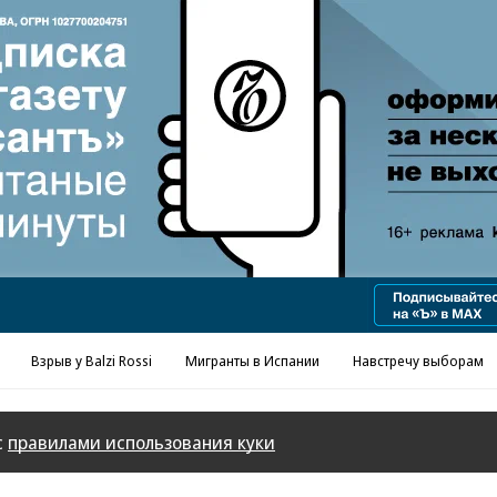
Реклама в «Ъ» www.kommersant.ru/ad
Взрыв у Balzi Rossi
Мигранты в Испании
Навстречу выборам
с
правилами использования куки