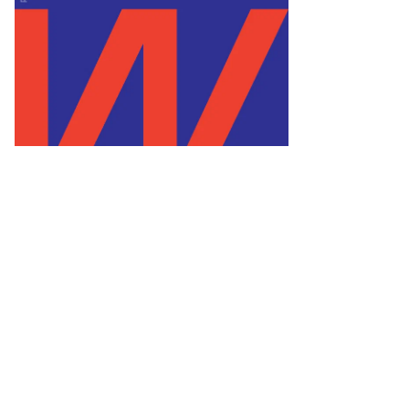
адим
кровский
то:
тр
ссин,
ммерсантъ