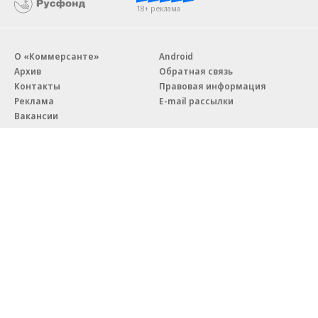
18+ реклама
О «Коммерсанте»
Android
Архив
Обратная связь
Контакты
Правовая информация
Реклама
E-mail рассылки
Вакансии
18+
© АО «Коммерсантъ». 127006, Москва, Оружейный переулок д. 41,
тел. +7 (495) 797-69-70.
Сетевое издание «Коммерсантъ» (доменное имя сайта:
kommersant.ru) зарегистрировано Федеральной службой
по надзору в сфере связи, информационных технологий и массовых
коммуникаций (Роскомнадзор), регистрационный номер и дата
принятия решения о регистрации: серия
Эл № ФС77-76922
от 11 октября 2019 г.
Партнерские проекты/материалы, новости компаний, материалы