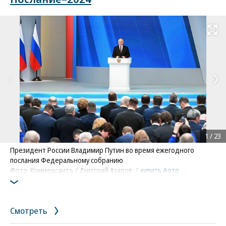
Развернуть на
1
/
23
Президент России Владимир Путин во время ежегодного
послания Федеральному собранию
Фото: Коммерсантъ / Дмитрий Азаров
/
купить фото
Смотреть