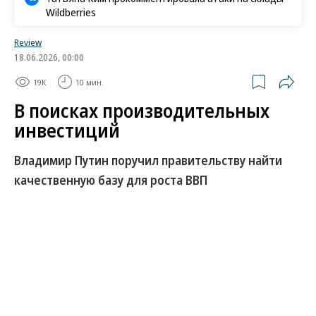
Wildberries
Review
18.06.2026, 00:00
19K
10 мин.
В поисках производительных
инвестиций
Владимир Путин поручил правительству найти
качественную базу для роста ВВП
Президент Владимир Путин поручил на ПМЭФ
экономическим властям обеспечить запуск
нового инвестиционного цикла, который должен
стать основой для возвращения экономики к
устойчивому росту уже в 2027 году. Это
произошло сразу после центральной