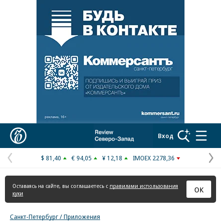
Реклама в «Ъ» www.kommersant.ru/ad
Коммерсантъ
Вход
$ 81,40
€ 94,05
¥ 12,18
IMOEX 2278,36
Предыдущая
С
страница
с
Оставаясь на сайте, вы соглашаетесь с
правилами использования
ОК
куки
Санкт-Петербург / Приложения