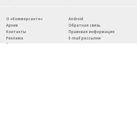
О «Коммерсанте»
Android
Архив
Обратная связь
Контакты
Правовая информация
Реклама
E-mail рассылки
Вакансии
18+
© АО «Коммерсантъ». 127006, Москва, Оружейный переулок д. 41,
тел. +7 (495) 797-69-70.
Сетевое издание «Коммерсантъ» (доменное имя сайта:
kommersant.ru) зарегистрировано Федеральной службой
по надзору в сфере связи, информационных технологий и массовых
коммуникаций (Роскомнадзор), регистрационный номер и дата
принятия решения о регистрации: серия
Эл № ФС77-76922
от 11 октября 2019 г.
Партнерские проекты/материалы, новости компаний, материалы
с пометкой «Промо» и «Официальное сообщение» опубликованы