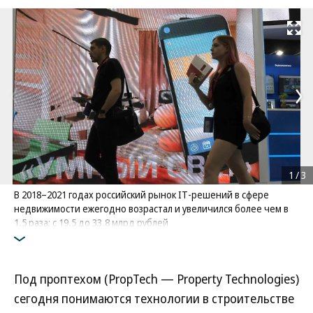
Развернуть на
1
/
3
В 2018–2021 годах российский рынок IT-решений в сфере
недвижимости ежегодно возрастал и увеличился более чем в
1,5 раза: с 19,5 до 33,8 млрд рублей
Фото: Коммерсантъ / Евгений Павленко
/
купить фото
Под проптехом (PropTech — Property Technologies)
сегодня понимаются технологии в строительстве