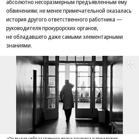
абсолютно несоразмерным предъявленным ему
обвинениям; не менее примечательной оказалась
история другого ответственного работника —
руководителя прокурорских органов,
не обладавшего даже самыми элементарными
знаниями.
Развернуть на
«Он выдал себя за главного врача лазарета и предложил