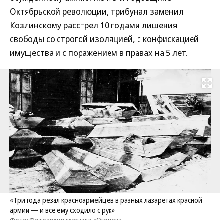
Октябрьской революции, трибунал заменил
Козлинскому расстрел 10 годами лишения
свободы со строгой изоляцией, с конфискацией
имущества и с поражением в правах на 5 лет.
Развернуть на
«Три года резал красноармейцев в разных лазаретах красной
армии — и все ему сходило с рук»
Фото: Фотоархив журнала «Огонёк»