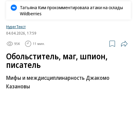
Татьяна Ким прокомментировала атаки на склады
Wildberries
HyperТекст
04.04.2026, 17:59
95K
11 мин.
Обольститель, маг, шпион,
писатель
Мифы и междисциплинарность Джакомо
Казановы
2 апреля родился Джакомо Казанова (1725–1798),
ставший для широкой публики именем
нарицательным — настолько в популярной
культуре прочно устоялся его образ великого
соблазнителя. Однако, как показывают