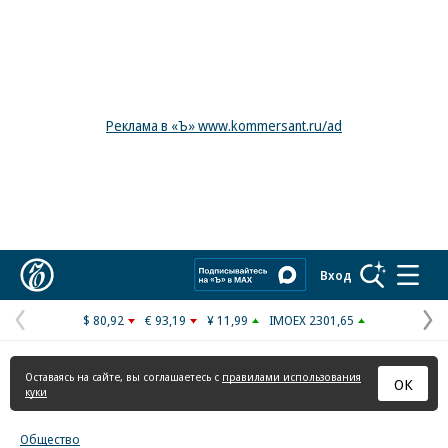
Реклама в «Ъ» www.kommersant.ru/ad
Коммерсантъ
Вход
$ 80,92
€ 93,19
¥ 11,99
IMOEX 2301,65
Предыдущая
С
страница
с
Оставаясь на сайте, вы соглашаетесь с
правилами использования
ОК
куки
Общество