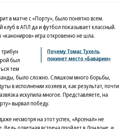
ит в матче с «Порту», было понятно всем.
 клуб в АПЛ да и футбол показывает классный.
у «канониров» игра откровенно не шла.
 трибун
Почему Томас Тухель
покинет место «Баварии»
орой был
ться тем
манды, было сложно. Слишком много борьбы,
ы в исполнении хозяев и, как результат, почти
развязка искупила многое. Представляете, на
рту» вырвал победу.
даже несмотря на этот успех, «Арсенал» не
. Ведь ответная встреча пройдет в Лондоне, и