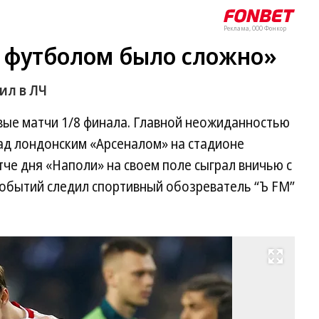
Реклама, ООО Фонкор
 футболом было сложно»
ил в ЛЧ
вые матчи 1/8 финала. Главной неожиданностью
ад лондонским «Арсеналом» на стадионе
атче дня «Наполи» на своем поле сыграл вничью с
событий следил спортивный обозреватель “Ъ FM”
Развернуть на весь экран
Фо
Pe