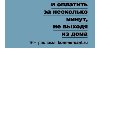
iborra,
uters