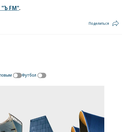
 "Ъ FM"
.
Поделиться
иповым
Футбол