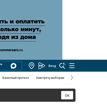
Вход
Коммерсантъ
FM
Валютный прогноз
Навстречу выборам
Скандал в FIFA
Названия опе
Колесников
Следующая
страница
ОК