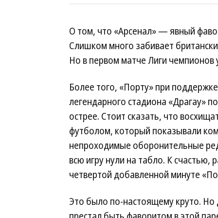
О том, что «Арсенал» — явный фавор
Слишком много забивает британский
Но в первом матче Лиги чемпионов 
Более того, «Порту» при поддержке
легендарного стадиона «Драгау» п
острее. Стоит сказать, что восхища
футболом, который показывали ко
непроходимые оборонительные редут
всю игру нули на табло. К счастью, 
четвертой добавленной минуте «По
Это было по-настоящему круто. Но 
престал быть фаворитом в этой паре