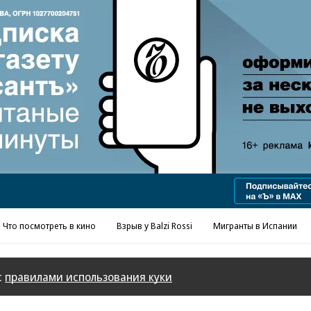
Реклама в «Ъ» www.kommersant.ru/ad
Что посмотреть в кино
Взрыв у Balzi Rossi
Мигранты в Испании
с
правилами использования куки