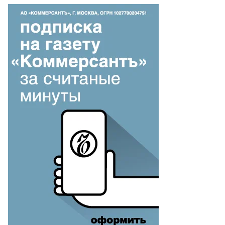
то:
ter