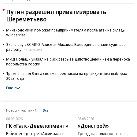
Путин разрешил приватизировать
Шереметьево
Минэкономики поможет предпринимателям после атак на склады
Wildberries
Экс-главу «ВСМПО-Ависма» Михаила Воеводина начали судить за
растрату
ЭКСКЛЮЗИВ
МИД Польши указал на риск разрыва дипотношений из-за переноса
посольства России
Трамп назвал Вэнса своим преемником на президентских выборах
2028 года
Еще
Новости компаний
Все
06.08.2026
06.08.2026
ГК «Галс-Девелопмент»
«Донстрой»
В бизнес-центре «Адмирал» в
Тренд на лояльность: покупат