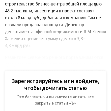
строительство бизнес-центра общей площадью
48,2 тыс. кв. м, инвестиции в проект составят
около 8 млрд руб., добавили в компании. Там не
назвали продавца площадки. Директор
департамента офисной недвижимости ILM Ксения
Харкевич оценивает сумму сделки в 3,8–
4,8 млрд руб.
Развитием Северного речного порта занимаются
сразу несколько застройщиков. Исходно Capital
Group Павла Тё и «Кортрос» Виктора Вексельберга
запроектировали там около 837 тыс. кв. м
Зарегистрируйтесь или войдите,
недвижимости. В 2022 году петербургская Legenda
чтобы дочитать статью
выкупила у них 6,7 га под строительство 286 тыс.
Это бесплатно и вы сможете читать все
кв. м жилья и коммерческих объектов. В 2023 году
закрытые статьи «Ъ»
часть территории, на которой можно построить