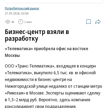
Виноградов. В Capital Group отказались от
Потребительский рынок
комментариев, в «Кортрос» не ответили на запрос
21.05.2026, 02:06
“Ъ”. В Legenda и «Мангазее» сообщили “Ъ”, что не
4K
2 мин.
продавали свои участки в Северном речном порту.
Бизнес-центр взяли в
ООО «Плюс девелопмент» создано в июне 2023
разработку
года. Его учредителями, по данным СПАРК,
«Телематика» приобрела офис на востоке
выступают Евгений Мецкер (75%) и Светлана
Москвы
Вавилкина (25%). «Ведомости» называют
господина Мецкера племянником бывшего
ООО «Транс-Телематика», входящее в концерн
зампреда правительства Республики Алтай
«Телематика», выкупило 6,5 тыс. кв. м офисной
Светланы Гашкиной, а госпожу Вавилкину —
недвижимости в бизнес-центре на
родственницей экс-депутата Республики Алтай от
Нижегородской улице недалеко от станции метро
«Единой России» и владельца компании «Горно-
«Римская» в Москве. Эксперты оценивают сделку
строй» Валерия Вавилкина. Управляющего
в 1,3–2 млрд руб. Вероятно, здесь компания
партнера Plus Development Леонида Вавилкина
консолидирует свои подразделения.