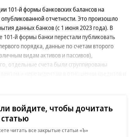
ии 101-й формы банковских балансов на
 в опубликованной отчетности. Это произошло
ытия данных банков (с 1 июня 2023 года). В
е 101-й формы банки перестали публиковать
ервого порядка, данные по счетам второго
зличным видам активов и пассивов),
го, отдельные счета были сгруппированы
идентам и нерезидентам в отношении кредитов и
ия 101-й формы два изменения.
ли войдите, чтобы дочитать
статью
й счет 60.0 (активный и пассивный). На нем
(участие в дочерних, зависимых АО, паевых
жете читать все закрытые статьи «Ъ»
ие в ООО, организациях-нерезидентах и др.), а