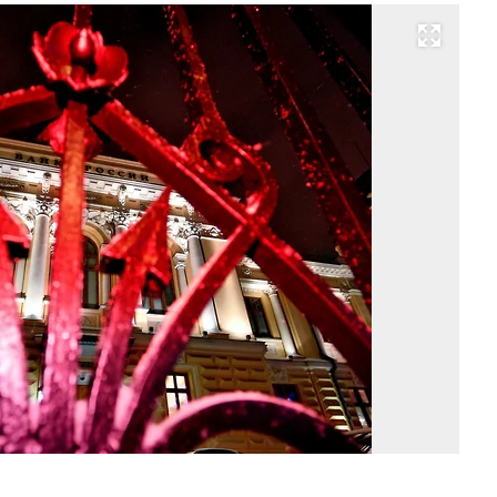
Развернуть на весь экран
Фо
Ев
Ра
Ко