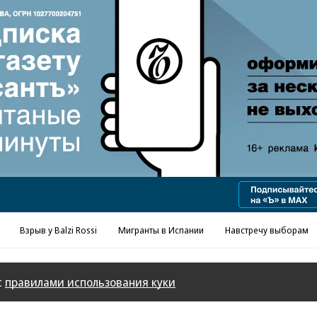
Реклама в «Ъ» www.kommersant.ru/ad
Взрыв у Balzi Rossi
Мигранты в Испании
Навстречу выборам
с
правилами использования куки