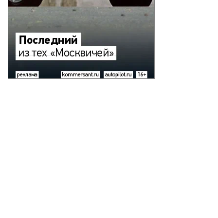
то:
гений
зумный,
ммерсантъ