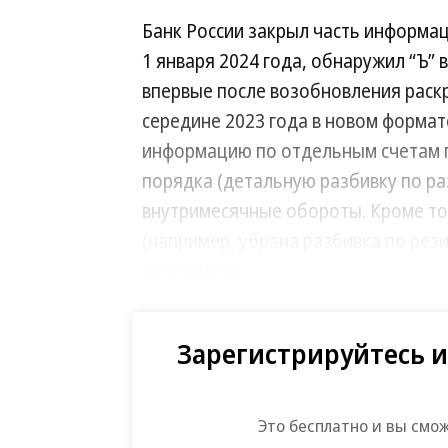
Банк России закрыл часть информац
1 января 2024 года, обнаружил “Ъ”
впервые после возобновления раскр
середине 2023 года в новом формат
информацию по отдельным счетам п
порядка (детальную разбивку по ра
внутримесячные обороты. Кроме то
(например, убрана разбивка по рез
депозитов).
В новой версии раскрыт
Зарегистрируйтесь и
Во-первых, появился новый группово
суммируются остатки по счетам 601 
Это бесплатно и вы смо
инвестиционных фондах), 602 (участ