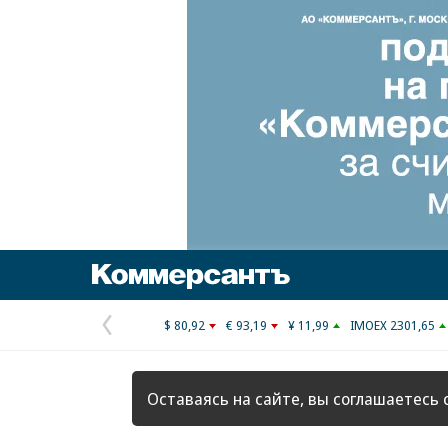
Коммерсантъ
$ 80,92
€ 93,19
¥ 11,99
IMOEX 2301,65
Предыдущая
страница
Оставаясь на сайте, вы соглашаетесь 