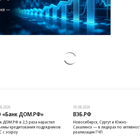
08.2026
05.08.2026
 «Банк ДОМ.РФ»
ВЭБ.РФ
к ДОМ.РФ в 2,5 раза нарастил
Новосибирск, Сургут и Южно-
емы кредитования подрядчиков
Сахалинск — в лидерах по активнос
 с эскроу
реализации ГЧП