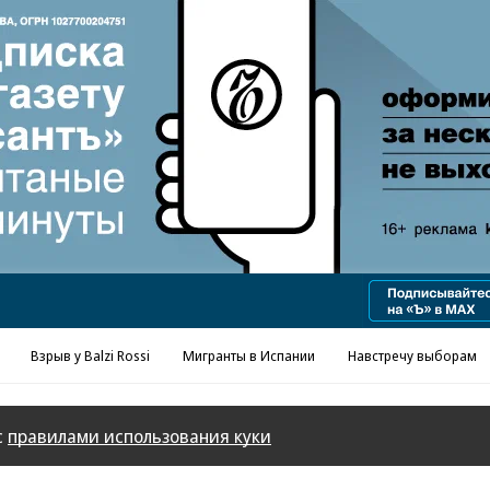
Реклама в «Ъ» www.kommersant.ru/ad
Взрыв у Balzi Rossi
Мигранты в Испании
Навстречу выборам
с
правилами использования куки