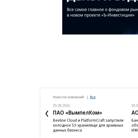
Новости компаний
Все
05.08.2026
05.
ПАО «ВымпелКом»
АО
Beeline Cloud и PlatformCraft запустили
Бан
холодное S3-хранилище для архивных
объ
данных бизнеса
ИЖС