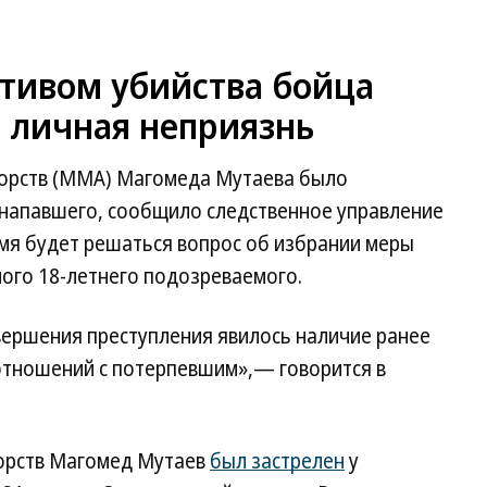
отивом убийства бойца
 личная неприязнь
орств (MMA) Магомеда Мутаева было
 напавшего, сообщило следственное управление
емя будет решаться вопрос об избрании меры
ого 18-летнего подозреваемого.
вершения преступления явилось наличие ранее
отношений с потерпевшим»,— говорится в
орств Магомед Мутаев
был застрелен
у