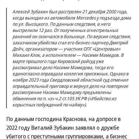
Алексей Зубакин был расстрелян 21 декабря 2000 года,
когда выходил из автомобиля Mercedes у подъезда дома
по ул. Высоцкого. По данным следствия, в него
выстрелили 12 раз. От полученных огнестрельных
ранений он скончался в больнице. По версии следствия,
заказчиком убийства стал его бизнес-партнер Дмитрий
Дейч, организатором — участник ОПГ «Центровые»
Михаил Клок, а исполнителем — Насими Мамедов. В
марте прошлого года Кировский райсуд уже
рассматривал дело Насими Мамедова, тогда его
единогласно оправдала коллегия присяжных. Однако в
ноябре 2023 года Свердловский областной суд отменил
оправдательный приговор и вернул дело на повторное
рассмотрение Насими Мамедову предъявлены
обвинения по п. «з» ч.2 ст.105 УК РФ («Убийство из
корыстных побуждений по найму»).
По данным господина Краснова, на допросе в
2022 году Виталий Зубакин заявлял о дружбе
убитого с преступными группировками, а бизнес