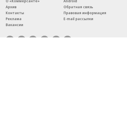
О «Коммерсанте»
Android
Архив
Обратная связь
Контакты
Правовая информация
Реклама
E-mail рассылки
Вакансии
18+
© АО «Коммерсантъ». 127006, Москва, Оружейный переулок д. 41,
тел. +7 (495) 797-69-70.
Сетевое издание «Коммерсантъ» (доменное имя сайта:
kommersant.ru) зарегистрировано Федеральной службой
по надзору в сфере связи, информационных технологий и массовых
коммуникаций (Роскомнадзор), регистрационный номер и дата
принятия решения о регистрации: серия
Эл № ФС77-76922
от 11 октября 2019 г.
Партнерские проекты/материалы, новости компаний, материалы
с пометкой «Промо» и «Официальное сообщение» опубликованы
на коммерческой основе.
На kommersant.ru применяются рекомендательные технологии.
Подробнее