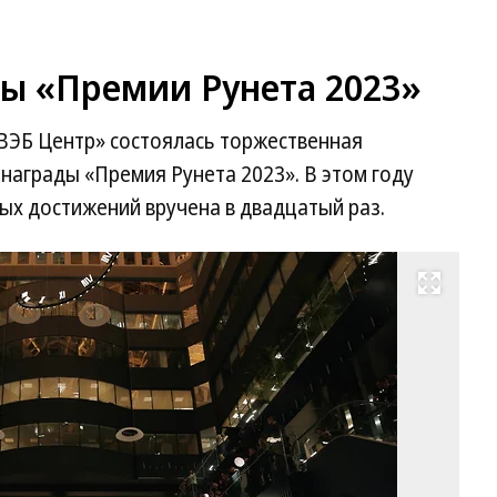
ы «Премии Рунета 2023»
«ВЭБ Центр» состоялась торжественная
награды «Премия Рунета 2023». В этом году
ых достижений вручена в двадцатый раз.
Развернуть на весь экран
Фо
пр
сл
РА