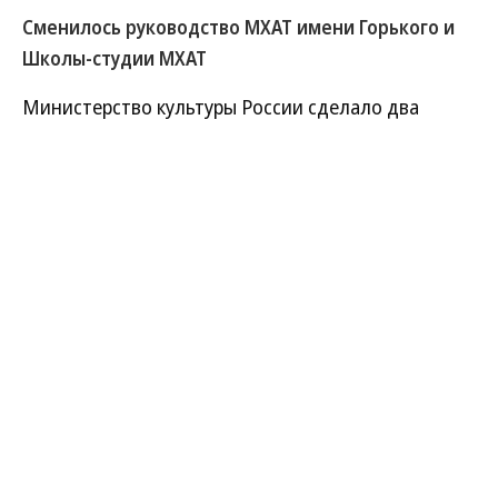
Сменилось руководство МХАТ имени Горького и
Школы-студии МХАТ
Министерство культуры России сделало два
важных назначения: и. о. ректора Школы-студии
МХАТ стал худрук МХТ имени Чехова Константин
Хабенский, а худруком МХАТа имени Горького
назначен худрук Губернского театра Сергей
Безруков.
Развернуть на