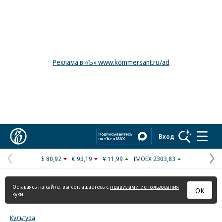
Реклама в «Ъ» www.kommersant.ru/ad
Коммерсантъ
Вход
$ 80,92
€ 93,19
¥ 11,99
IMOEX 2303,83
Предыдущая
С
страница
с
Оставаясь на сайте, вы соглашаетесь с
правилами использования
ОК
куки
Культура