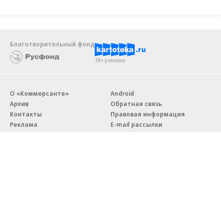
Благотворительный фонд
18+ реклама
О «Коммерсанте»
Android
Архив
Обратная связь
Контакты
Правовая информация
Реклама
E-mail рассылки
Вакансии
18+
© АО «Коммерсантъ». 127006, Москва, Оружейный переулок д. 41,
тел. +7 (495) 797-69-70.
Сетевое издание «Коммерсантъ» (доменное имя сайта:
kommersant.ru) зарегистрировано Федеральной службой