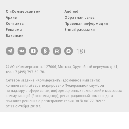
О «Коммерсанте»
Android
Архив
Обратная связь
Контакты
Правовая информация
Реклама
E-mail рассылки
Вакансии
18+
© АО «Коммерсантъ». 127006, Москва, Оружейный переулок д. 41,
тел. +7 (495) 797-69-70.
Сетевое издание «Коммерсантъ» (доменное имя сайта:
kommersant.ru) зарегистрировано Федеральной службой
по надзору в сфере связи, информационных технологий и массовых
коммуникаций (Роскомнадзор), регистрационный номер и дата
принятия решения о регистрации: серия
Эл № ФС77-76922
от 11 октября 2019 г.
Партнерские проекты/материалы, новости компаний, материалы
с пометкой «Промо» и «Официальное сообщение» опубликованы
на коммерческой основе.