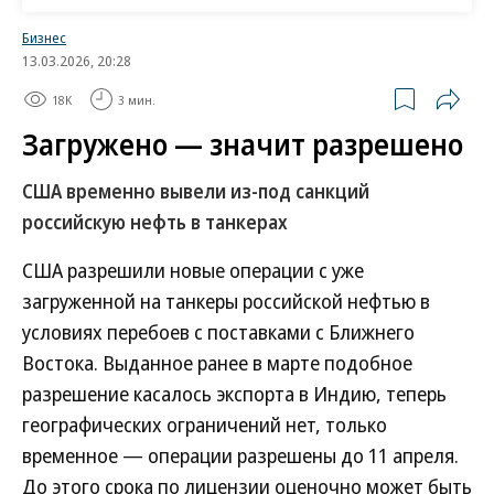
ближайшие несколько лет мы можем увеличить
эту долю до 30%»,— цитировало чиновника
Бизнес
13.03.2026, 20:28
агентство ТАСС. Предполагалось, что Пакистан
будет рассчитываться за российское сырье в
18K
3 мин.
китайских юанях.
Загружено — значит разрешено
США временно вывели из-под санкций
Привлекательность российских поставок
российскую нефть в танкерах
для Пакистана заключается в том, что РФ
из-за санкций вынуждена продавать свою
США разрешили новые операции с уже
нефть с дисконтом, а потеря европейского
загруженной на танкеры российской нефтью в
рынка увеличила затраты российских
условиях перебоев с поставками с Ближнего
нефтекомпаний на фрахт танкеров.
Востока. Выданное ранее в марте подобное
разрешение касалось экспорта в Индию, теперь
Крупнейшими импортерами морских партий
географических ограничений нет, только
нефти из РФ являются Индия и Китай, которые в
временное — операции разрешены до 11 апреля.
наибольшей степени извлекли выгоду от
До этого срока по лицензии оценочно может быть