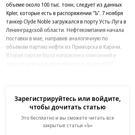
объеме около 100 тыс. тонн, следует из данных
Kpler, которые есть в распоряжении “Ъ”. 7 ноября
танкер Clyde Noble загружался в порту Усть-Луга в
Ленинградской области. Нефтекомпания начала
поставки в мае, направив аналогичную по
объемам партию нефти из Приморска в Карачи.
Вторая партия была направлена компанией в
августе для нужд крупнейшего в стране НПЗ
компании Cnergyico Pk в провинции Белуджистан.
Таким образом, пока «Сургутнефтегаз»
остается единственным российским
Зарегистрируйтесь или войдите,
поставщиком нефти в Пакистан.
чтобы дочитать статью
Это бесплатно и вы сможете читать все
Преимущественно Пакистан потребляет сырье с
закрытые статьи «Ъ»
Ближнего Востока, крупнейшими морскими