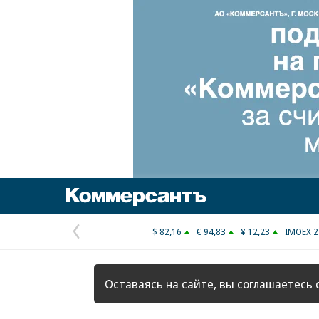
Коммерсантъ
$ 82,16
€ 94,83
¥ 12,23
IMOEX 2
Предыдущая
страница
Оставаясь на сайте, вы соглашаетесь 