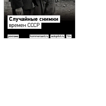
маков
21
ду
то:
еб
лкунов,
ммерсантъ