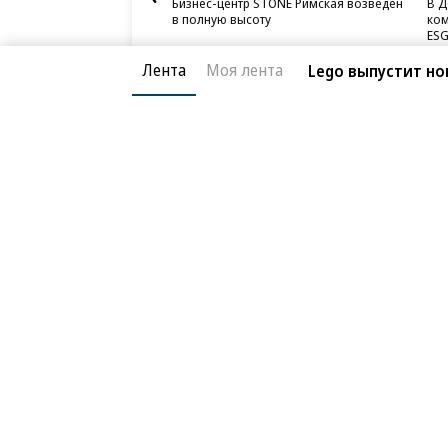
Бизнес-центр STONE Римская возведен
В Д
в полную высоту
ком
ESG
Лента
Моя лента
Lego выпустит но
Благотворительный фонд
О «Коммер
Архив
Контакты
18+ реклама
© АО «Коммерсантъ». 127006, Москва, Оружейный пе
Сетевое издание «Коммерсантъ» (доменное имя сайт
Федеральной службой по надзору в сфере связи, и
и массовых коммуникаций (Роскомнадзор), регистра
решения о регистрации: серия
Эл № ФС77-76922
от 1