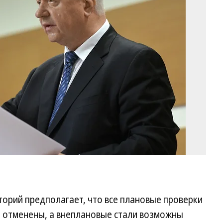
Ш
в
20
го
Фо
Гл
Ще
Ко
орий предполагает, что все плановые проверки
 отменены, а внеплановые стали возможны