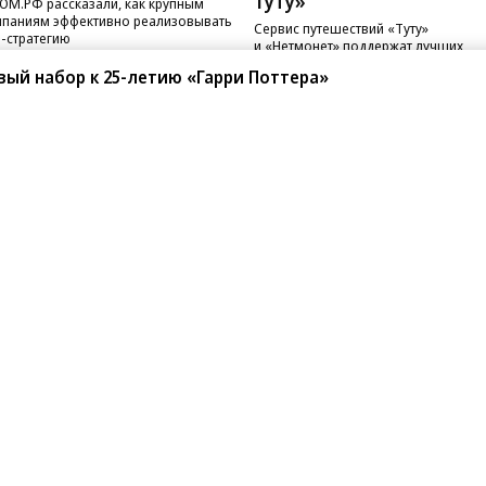
Туту»
ОМ.РФ рассказали, как крупным
паниям эффективно реализовывать
Сервис путешествий «Туту»
-стратегию
и «Нетмонет» поддержат лучших
сотрудников российских отелей
вый набор к 25-летию «Гарри Поттера»
санте»
Реклама
Обратная связь
Вакансии
Правовая информация
Android
E-mail рассылки
реулок д. 41,
тел. +7 (495) 797-69-70.
Партнерские проекты/матери
«Промо» и «Официальное со
а: kommersant.ru) зарегистрировано
нформационных технологий
На kommersant.ru применяют
ционный номер и дата принятия
1 октября 2019 г.