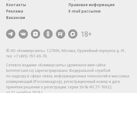
Контакты
Правовая информация
Реклама
E-mail рассылки
Вакансии
18+
© АО «Коммерсантъ». 127006, Москва, Оружейный переулок д. 41,
тел. +7 (495) 797-69-70.
Сетевое издание «Коммерсантъ» (доменное имя сайта:
kommersant.ru) зарегистрировано Федеральной службой
по надзору в сфере связи, информационных технологий и массовых
коммуникаций (Роскомнадзор), регистрационный номер и дата
принятия решения о регистрации: серия
Эл № ФС77-76922
от 11 октября 2019 г.
Партнерские проекты/материалы, новости компаний, материалы
с пометкой «Промо» и «Официальное сообщение» опубликованы
на коммерческой основе.
На kommersant.ru применяются рекомендательные технологии.
Подробнее