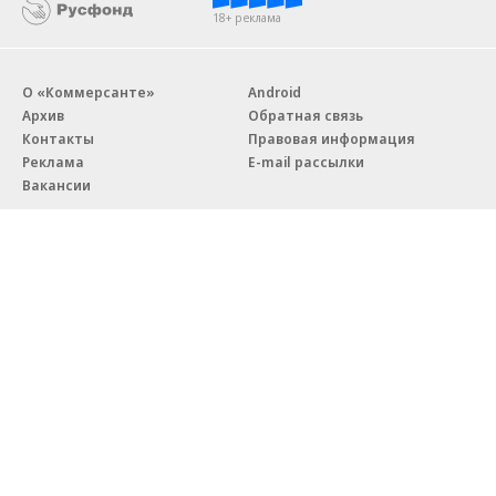
18+ реклама
О «Коммерсанте»
Android
Архив
Обратная связь
Контакты
Правовая информация
Реклама
E-mail рассылки
Вакансии
18+
© АО «Коммерсантъ». 127006, Москва, Оружейный переулок д. 41,
тел. +7 (495) 797-69-70.
Сетевое издание «Коммерсантъ» (доменное имя сайта:
kommersant.ru) зарегистрировано Федеральной службой
по надзору в сфере связи, информационных технологий и массовых
коммуникаций (Роскомнадзор), регистрационный номер и дата
принятия решения о регистрации: серия
Эл № ФС77-76922
от 11 октября 2019 г.
Партнерские проекты/материалы, новости компаний, материалы