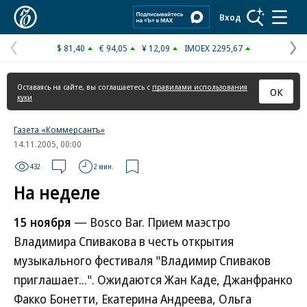
Коммерсантъ
Вход
$ 81,40
€ 94,05
¥ 12,09
IMOEX 2295,67
Предыдущая
С
страница
с
Оставаясь на сайте, вы соглашаетесь с
правилами использования
ОК
куки
Газета «Коммерсантъ»
14.11.2005, 00:00
432
2 мин.
На неделе
15 ноября
— Bosco Bar. Прием маэстро
Владимира Спивакова в честь открытия
музыкального фестиваля "Владимир Спиваков
приглашает...". Ожидаются Жан Каде, Джанфранко
Факко Бонетти, Екатерина Андреева, Ольга