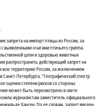
ы
е запрета на импорт птицы из России, за
и с выявленными очагами птичьего гриппа.
льственной цепи и здоровью животных
сии распространить действующий запрет на
а всю территорию России, за исключением
и Санкт-Петербурга. "Географический спектр
зе оценки степени рисков со стороны
шение может быть пересмотрено в свете
яснила журналистам заместитель официального
енкильде Хансен. По ее словам, запрет введен