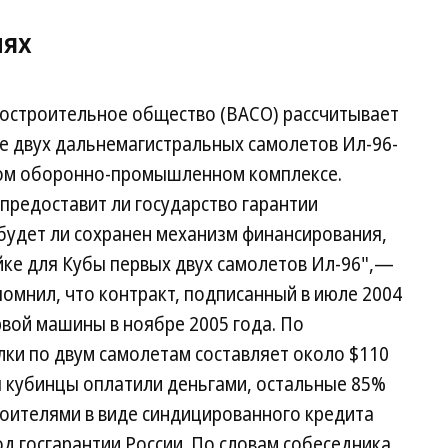
иях
остроительное общество (ВАСО) рассчитывает
е двух дальнемагистральных самолетов Ил-96-
ком оборонно-промышленном комплексе.
 предоставит ли государство гарантии
 будет ли сохранен механизм финансирования,
йке для Кубы первых двух самолетов Ил-96",—
помнил, что контракт, подписанный в июле 2004
рвой машины в ноябре 2005 года. По
ки по двум самолетам составляет около $110
ы кубинцы оплатили деньгами, остальные 85%
оителями в виде синдицированного кредита
од госгарантии России. По словам собеседника