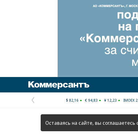
Коммерсантъ
$ 82,16
€ 94,83
¥ 12,23
IMOEX 2
Предыдущая
страница
Оставаясь на сайте, вы соглашаетесь 