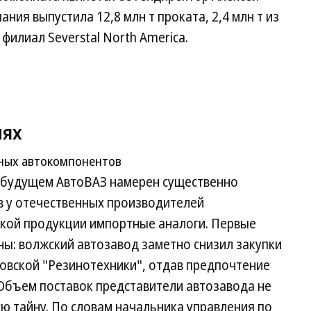
ия выпустила 12,8 млн т проката, 2,4 млн т из
филиал Severstal North America.
иях
нных автокомпонентов
м будущем АвтоВАЗ намерен существенно
в у отечественных производителей
кой продукции импортные аналоги. Первые
ны: волжский автозавод заметно снизил закупки
овской "Резинотехники", отдав предпочтение
Объем поставок представители автозавода не
ю тайну. По словам начальника управления по