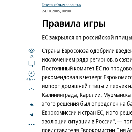
Газета «Коммерсантъ»
24.10.2005, 00:00
Правила игры
ЕС закрылся от российской птиц
Страны Евросоюза одобрили введени
2K
исключением ряда регионов, в связ
Постоянный комитет ЕС по продово
рекомендовал в четверг Еврокомис
4 мин.
импорт домашней птицы и перьев н
Калининграда, Карелии, Мурманска 
этого решения был определен на ба
Еврокомиссии и стран ЕС, и это ре
...
эволюции ситуации в России",— по
представителя Еврокомиссии Пия Ар