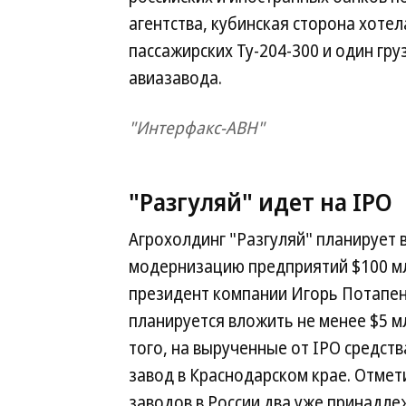
агентства, кубинская сторона хотел
пассажирских Ту-204-300 и один гр
авиазавода.
"Интерфакс-АВН"
"Разгуляй" идет на IPO
Агрохолдинг "Разгуляй" планирует в
модернизацию предприятий $100 мл
президент компании Игорь Потапенк
планируется вложить не менее $5 мл
того, на вырученные от IPO средст
завод в Краснодарском крае. Отмет
заводов в России два уже принадле