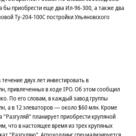
а бы приобрести еще два Ил-96-300, а также два
узовой Ту-204-100С постройки Ульяновского
 течение двух лет инвестировать в
н, привлеченных в ходе IPO. Об этом сообщил
о. По его словам, в каждый завод группы
н, а в 12 элеваторов — около $60 млн. Кроме
ва "Разгуляй" планирует приобрести крупяной
им, что в настоящее время из трех крупяных
жат "Разгуляю". Агрохолдинг специализируется