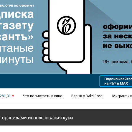
281,31
Что посмотреть в кино
Взрыв у Balzi Rossi
Мигранты в
с
правилами использования куки