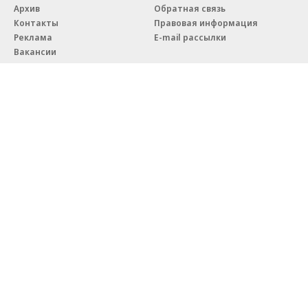
Архив
Обратная связь
Контакты
Правовая информация
Реклама
E-mail рассылки
Вакансии
18+
© АО «Коммерсантъ». 127006, Москва, Оружейный переулок д. 41,
тел. +7 (495) 797-69-70.
Сетевое издание «Коммерсантъ» (доменное имя сайта:
kommersant.ru) зарегистрировано Федеральной службой
по надзору в сфере связи, информационных технологий и массовых
коммуникаций (Роскомнадзор), регистрационный номер и дата
принятия решения о регистрации: серия
Эл № ФС77-76922
от 11 октября 2019 г.
Партнерские проекты/материалы, новости компаний, материалы
с пометкой «Промо» и «Официальное сообщение» опубликованы
на коммерческой основе.
На kommersant.ru применяются рекомендательные технологии.
Подробнее