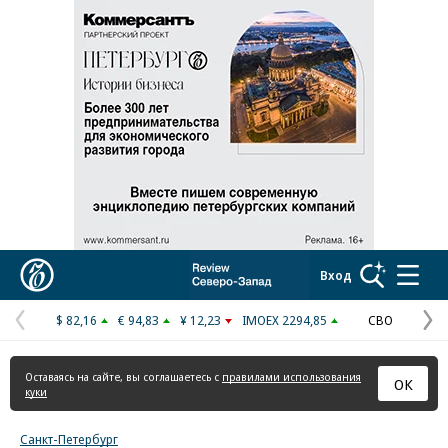
Реклама в «Ъ» www.kommersant.ru/ad
Коммерсантъ
Вход
$ 82,16
€ 94,83
¥ 12,23
IMOEX 2294,85
СВО
Предыдущая
С
страница
с
Оставаясь на сайте, вы соглашаетесь с
правилами использования
ОК
куки
Санкт-Петербург