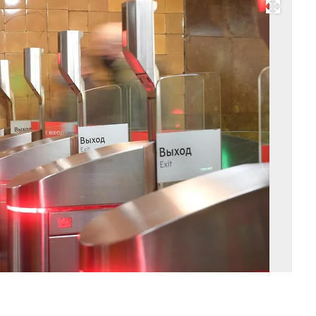
Развернуть на весь экран
Фо
Эм
Дж
Ко