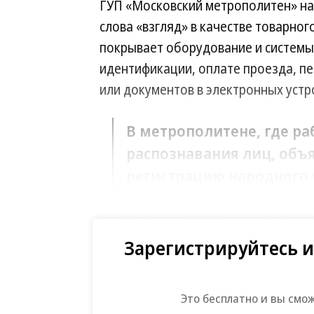
ГУП «Московский метрополитен» на
слова «взгляд» в качестве товарног
покрывает оборудование и системы 
идентификации, оплате проезда, п
или документов в электронных устр
В метрополитене, где ра
распознавания лиц, объя
регистрацию народного 
Как утверждают в организации, мно
использования сервиса говорят, что
Зарегистрируйтесь и
взгляду».
Это бесплатно и вы смо