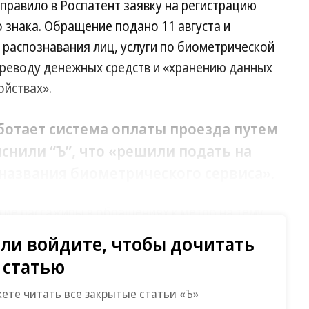
правило в Роспатент заявку на регистрацию
о знака. Обращение подано 11 августа и
распознавания лиц, услуги по биометрической
ереводу денежных средств и «хранению данных
ойствах».
ботает система оплаты проезда путем
снили “Ъ”, что «решили подать на
названия биометрического сервиса».
гие пассажиры в обращениях к метро на тему
 «оплатили по взгляду» или «проходили по
ли войдите, чтобы дочитать
статью
жете читать все закрытые статьи «Ъ»