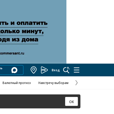
Вход
Коммерсантъ
FM
Валютный прогноз
Навстречу выборам
Скандал в FIFA
Названия опе
Колесников
Следующая
страница
ОК