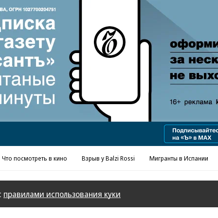
Реклама в «Ъ» www.kommersant.ru/ad
Что посмотреть в кино
Взрыв у Balzi Rossi
Мигранты в Испании
с
правилами использования куки