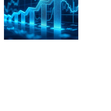
то:
ин
афаров,
ммерсантъ