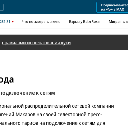
281,31
Что посмотреть в кино
Взрыв у Balzi Rossi
Мигранты в
с
правилами использования куки
ода
 подключение к сетям
иональной распределительной сетевой компании
вгений Макаров на своей селекторной пресс-
иального тарифа на подключение к сетям для