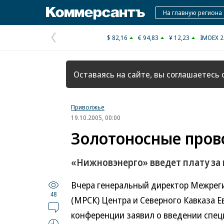
Коммерсантъ
На главную региона
$ 82,16
€ 94,83
¥ 12,23
IMOEX 2
Предыдущая
страница
Оставаясь на сайте, вы соглашаетесь 
Приволжье
19.10.2005, 00:00
Золотоносные пров
«Нижновэнерго» введет плату за
Вчера генеральный директор Межрег
48
(МРСК) Центра и Северного Кавказа Е
конференции заявил о введении спец