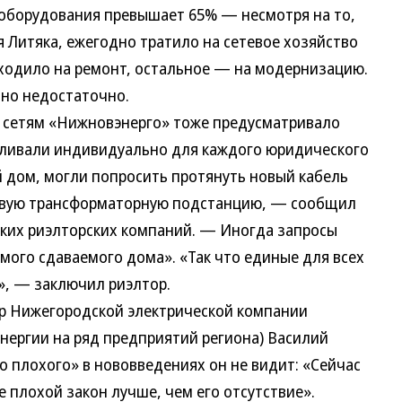
оборудования превышает 65% — несмотря на то,
 Литяка, ежегодно тратило на сетевое хозяйство
 уходило на ремонт, остальное — на модернизацию.
вно недостаточно.
к сетям «Нижновэнерго» тоже предусматривало
вливали индивидуально для каждого юридического
 дом, могли попросить протянуть новый кабель
новую трансформаторную подстанцию, — сообщил
ских риэлторских компаний. — Иногда запросы
мого сдаваемого дома». «Так что единые для всех
», — заключил риэлтор.
ор Нижегородской электрической компании
нергии на ряд предприятий региона) Василий
го плохого» в нововведениях он не видит: «Сейчас
 плохой закон лучше, чем его отсутствие».