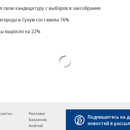
 свою кандидатуру с выборов в заксобрание
вгорода в Сухум составила 76%
цы выросло на 22%
санте»
Реклама
Обратная связь
Подпишитесь на 
Вакансии
Правовая информация
новостей в рассы
Android
E-mail рассылки