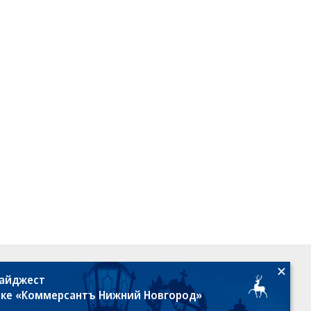
18+
дайджест
лке «Коммерсантъ Нижний Новгород»