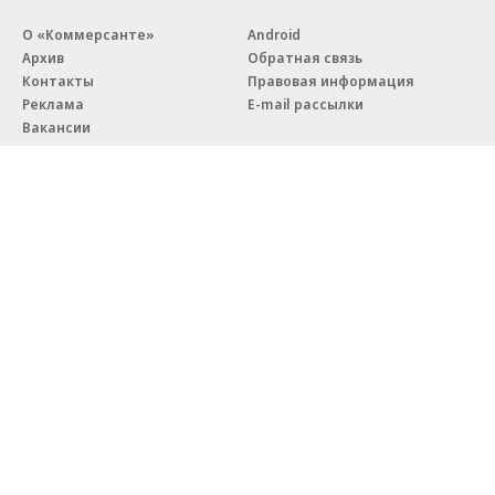
О «Коммерсанте»
Android
Архив
Обратная связь
Контакты
Правовая информация
Реклама
E-mail рассылки
Вакансии
18+
© АО «Коммерсантъ». 127006, Москва, Оружейный переулок д. 41,
тел. +7 (495) 797-69-70.
Сетевое издание «Коммерсантъ» (доменное имя сайта:
kommersant.ru) зарегистрировано Федеральной службой
по надзору в сфере связи, информационных технологий и массовых
коммуникаций (Роскомнадзор), регистрационный номер и дата
принятия решения о регистрации: серия
Эл № ФС77-76922
от 11 октября 2019 г.
Партнерские проекты/материалы, новости компаний, материалы
с пометкой «Промо» и «Официальное сообщение» опубликованы
на коммерческой основе.