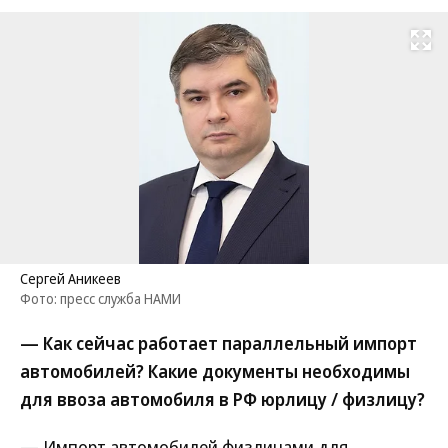
Развернуть на
Сергей Аникеев
Фото: пресс служба НАМИ
— Как сейчас работает параллельный импорт
автомобилей? Какие документы необходимы
для ввоза автомобиля в РФ юрлицу / физлицу?
— Импорт автомобилей физлицами для