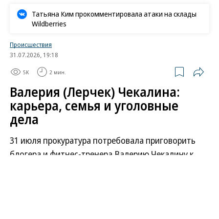
Татьяна Ким прокомментировала атаки на склады
Wildberries
Происшествия
31.07.2026, 19:18
5K
2 мин.
Валерия (Лерчек) Чекалина:
карьера, семья и уголовные
дела
31 июля прокуратура потребовала приговорить
блогера и фитнес-тренера Валерию Чекалину к
шести годам лишения свободы условно по делу о
выводе из РФ более 250 млн руб. Чем известна
блогер Лерчек — в справке “Ъ”.