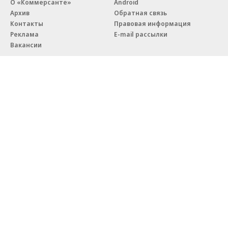
О «Коммерсанте»
Android
Архив
Обратная связь
Контакты
Правовая информация
Реклама
E-mail рассылки
Вакансии
18+
© АО «Коммерсантъ». 127006, Москва, Оружейный переулок д. 41,
тел. +7 (495) 797-69-70.
Сетевое издание «Коммерсантъ» (доменное имя сайта:
kommersant.ru) зарегистрировано Федеральной службой
по надзору в сфере связи, информационных технологий и массовых
коммуникаций (Роскомнадзор), регистрационный номер и дата
принятия решения о регистрации: серия
Эл № ФС77-76922
от 11 октября 2019 г.
Партнерские проекты/материалы, новости компаний, материалы
с пометкой «Промо» и «Официальное сообщение» опубликованы
на коммерческой основе.
На kommersant.ru применяются рекомендательные технологии.
Подробнее