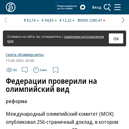
Коммерсантъ
Вход
$ 82,16
€ 94,83
¥ 12,22
IMOEX 2280,47
Предыдущая
С
страница
с
Оставаясь на сайте, вы соглашаетесь с
правилами использования
ОК
куки
Газета «Коммерсантъ»
15.06.2005, 00:00
182
3 мин.
Федерации проверили на
олимпийский вид
реформа
Международный олимпийский комитет (МОК)
опубликовал 256-страничный доклад, в котором