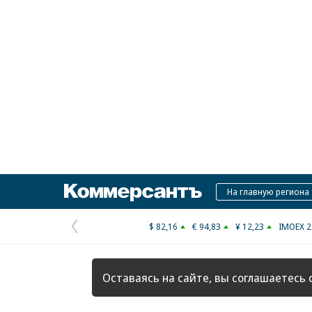
Коммерсантъ
На главную региона
$ 82,16
€ 94,83
¥ 12,23
IMOEX 2
Предыдущая
страница
Оставаясь на сайте, вы соглашаетесь 