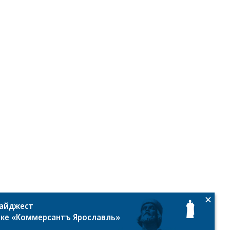
то:
стех
дайджест
лке «Коммерсантъ Ярославль»