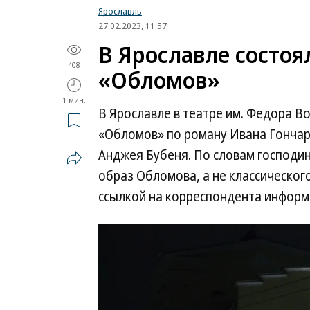
Ярославль
27.02.2023, 11:57
В Ярославле состоя
408
«Обломов»
1 мин.
В Ярославле в театре им. Федора В
«Обломов» по роману Ивана Гончар
Анджея Бубеня. По словам господи
образ Обломова, а не классическог
ссылкой на корреспондента информ