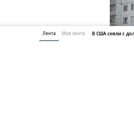
Лента
Моя лента
В США сняли с д
Фото: Ростех
Инициатором проекта выступило р
в ОДК Ростеха и запустившее в июн
ПД-8. Автор мурала — московский 
«Изображение двигателя на фасаде
и города, чья история неразрывно 