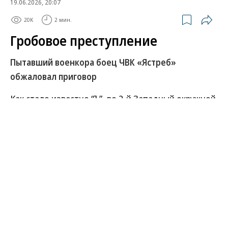
19.06.2026, 20:07
20K
2 мин.
Гробовое преступление
Пытавший военкора боец ЧВК «Ястреб»
обжаловал приговор
Как стало известно “Ъ”, во 2-й Западный окружной
военный суд в столице поступила апелляция на
приговор бойцу ЧВК «Ястреб» лейтенанту Ивану
Тимохову (позывной Тимоха). Ему дали пять лет
колонии за то, что он 12 дней держал в гробу
журналиста Романа Семенова. Защита считает,
что суд не учел данные о личности фигуранта —
штурмовика, отмеченного орденом Мужества, а
также его роль в раскрытии других преступлений,
совершенных в том числе главой «Ястреба»