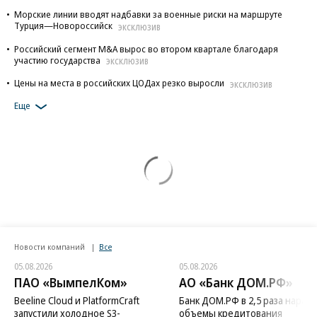
Морские линии вводят надбавки за военные риски на маршруте
Турция—Новороссийск
ЭКСКЛЮЗИВ
Российский сегмент M&A вырос во втором квартале благодаря
участию государства
ЭКСКЛЮЗИВ
Цены на места в российских ЦОДах резко выросли
ЭКСКЛЮЗИВ
Еще
Новости компаний
Все
05.08.2026
05.08.2026
ПАО «ВымпелКом»
АО «Банк ДОМ.РФ»
Beeline Cloud и PlatformCraft
Банк ДОМ.РФ в 2,5 раза нараст
запустили холодное S3-
объемы кредитования