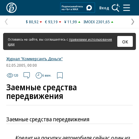
Коммерсантъ
Вход
$ 80,92
€ 93,19
¥ 11,99
IMOEX 2301,65
Предыдущая
С
страница
с
Оставаясь на сайте, вы соглашаетесь с
правилами использования
ОК
куки
Журнал "Коммерсантъ Деньги"
02.05.2005, 00:00
120
6 мин.
Заемные средства
передвижения
Заемные средства передвижения
Кредит на покупку автомобиля сейчас один из