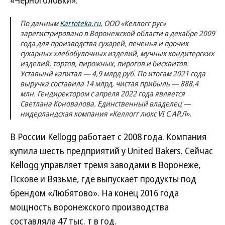
«Черноголовки».
По данным
Kartoteka.ru
, ООО «Келлогг рус»
зарегистрировано в Воронежской области в декабре 2009
года для производства сухарей, печенья и прочих
сухарных хлебобулочных изделий, мучных кондитерских
изделий, тортов, пирожных, пирогов и бисквитов.
Уставынй капитал — 4,9 млрд руб. По итогам 2021 года
выручка составила 14 млрд, чистая прибыль — 888,4
млн. Гендиректором с апреля 2022 года является
Светлана Коновалова. Единственный владелец —
нидерландская компания «Келлогг люкс VI С.АР.Л».
В России Kellogg работает с 2008 года. Компания
купила шесть предприятий у United Bakers. Сейчас
Kellogg управляет тремя заводами в Воронеже,
Пскове и Вязьме, где выпускает продукты под
брендом «Любятово». На конец 2016 года
мощность воронежского производства
составляла 47 тыс. т в год.