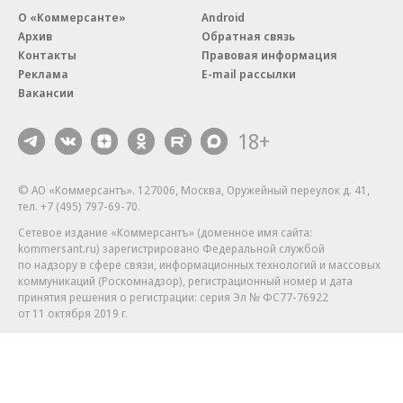
О «Коммерсанте»
Android
Архив
Обратная связь
Контакты
Правовая информация
Реклама
E-mail рассылки
Вакансии
18+
© АО «Коммерсантъ». 127006, Москва, Оружейный переулок д. 41,
тел. +7 (495) 797-69-70.
Сетевое издание «Коммерсантъ» (доменное имя сайта:
kommersant.ru) зарегистрировано Федеральной службой
по надзору в сфере связи, информационных технологий и массовых
коммуникаций (Роскомнадзор), регистрационный номер и дата
принятия решения о регистрации: серия
Эл № ФС77-76922
от 11 октября 2019 г.
Партнерские проекты/материалы, новости компаний, материалы
с пометкой «Промо» и «Официальное сообщение» опубликованы
на коммерческой основе.
На kommersant.ru применяются рекомендательные технологии.