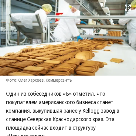
Развернуть на
Фото: Олег Харсеев, Коммерсантъ
Один из собеседников «Ъ» отметил, что
покупателем американского бизнеса станет
компания, выкупившая ранее у Kellogg завод в
станице Северская Краснодарского края. Эта
площадка сейчас входит в структуру