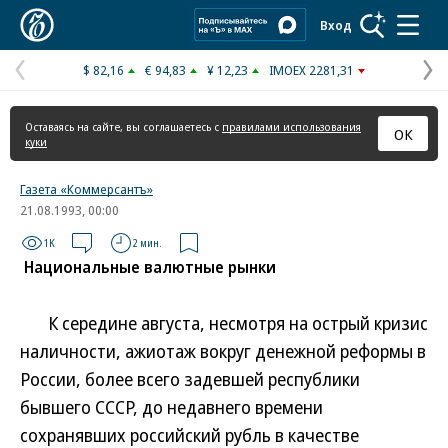
Коммерсантъ
Вход
$ 82,16
€ 94,83
¥ 12,23
IMOEX 2281,31
Предыдущая
С
страница
с
Оставаясь на сайте, вы соглашаетесь с
правилами использования
ОК
куки
Газета «Коммерсантъ»
21.08.1993, 00:00
1K
2 мин.
Национальные валютные рынки
К середине августа, несмотря на острый кризис
наличности, ажиотаж вокруг денежной реформы в
России, более всего задевшей республики
бывшего СССР, до недавнего времени
сохранявших российский рубль в качестве