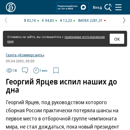
Коммерсантъ
Вход
$ 82,16
€ 94,83
¥ 12,23
IMOEX 2281,31
Предыдущая
С
страница
с
Оставаясь на сайте, вы соглашаетесь с
правилами использования
ОК
куки
Газета «Коммерсантъ»
09.04.2005, 00:00
130
1 мин.
Георгий Ярцев испил наших до
дна
Георгий Ярцев, под руководством которого
сборная России практически потеряла шансы на
первое место в отборочной группе чемпионата
мира, не стал дождаться, пока новый президент