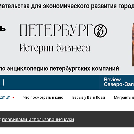
281,31
Что посмотреть в кино
Взрыв у Balzi Rossi
Мигранты в
с
правилами использования куки