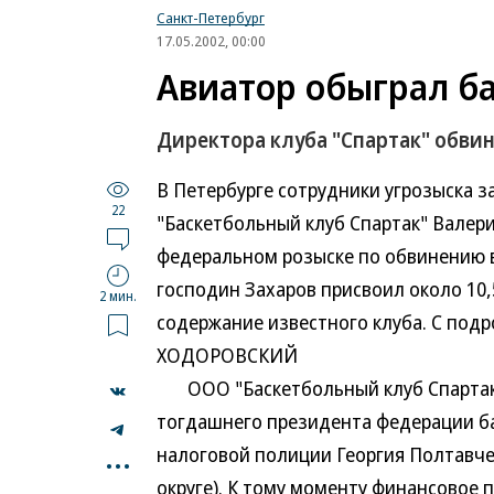
Санкт-Петербург
17.05.2002, 00:00
Авиатор обыграл б
Директора клуба "Спартак" обви
В Петербурге сотрудники угрозыска 
22
"Баскетбольный клуб Спартак" Валери
федеральном розыске по обвинению 
господин Захаров присвоил около 10
2 мин.
содержание известного клуба. С п
ХОДОРОВСКИЙ
ООО "Баскетбольный клуб Спартак" 
тогдашнего президента федерации ба
...
налоговой полиции Георгия Полтавч
округе). К тому моменту финансовое 