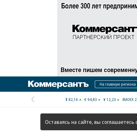
Коммерсантъ
На главную региона
$ 82,16
€ 94,83
¥ 12,23
IMOEX 2
Предыдущая
страница
Оставаясь на сайте, вы соглашаетесь 