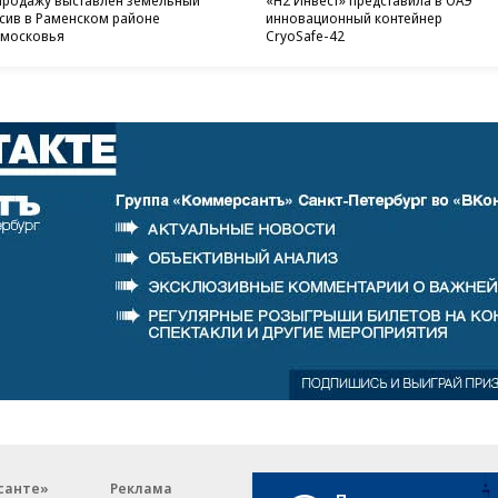
продажу выставлен земельный
«H2 Инвест» представила в ОАЭ
сив в Раменском районе
инновационный контейнер
московья
CryoSafe-42
санте»
Реклама
Обратная связь