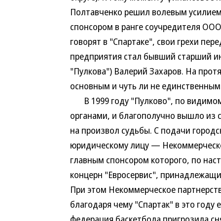
Полтавченко решил волевым усилием 
спонсором в ранге соучредителя ООО
говорят в "Спартаке", свои грехи пе
предприятия стал бывший старший ин
"Пулкова") Валерий Захаров. На про
основным и чуть ли не единственным
В 1999 году "Пулково", по видимому
органами, и благополучно вышло из 
на произвол судьбы. С подачи городс
юридическому лицу — Некоммерческо
главным спонсором которого, по нас
концерн "Евросервис", принадлежащ
При этом Некоммерческое партнерств
благодаря чему "Спартак" в это году 
федерация баскетбола пригрозила сн