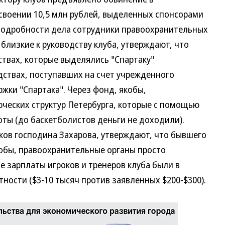
воении 10,5 млн рублей, выделенных спонсорами
. Подробности дела сотрудники правоохранительных
 близкие к руководству клуба, утверждают, что
едствах, которые выделялись "Спартаку"
дствах, поступавших на счет учрежденного
ки "Спартака". Через фонд, якобы,
рческих структур Петербурга, которые с помощью
ты (до баскетболистов деньги не доходили).
иков господина Захарова, утверждают, что бывшего
обы, правоохранительные органы просто
ие зарплаты игроков и тренеров клуба были в
тности ($3-10 тысяч против заявленных $200-$300).