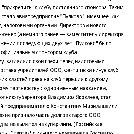
"прикрепить" к клубу постоянного спонсора. Таким
 стало авиапредприятие "Пулково", имевшее, как
ред налоговыми органами. Директором нового
женер (а немного ранее — заместитель директора
тяжении последующих двух лет "Пулково" было
 официальным спонсором клуба.
, загладило свои грехи перед налоговыми
состава учредителей ООО, фактически кинув клуб
ких властей права на клуб перешли к другому
му партнерству с одноименным названием,
тоянию губернатора Владимира Яковлева, стал
ий предпринимателю Константину Мирилашвили.
о не признало часть долгов старого ООО,
едва не вылетел из супер-лиги. (Российская
ять "Спартак" с идущего чемпионата России по