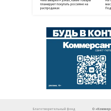
«Мегамаркет» узнал, какие товары
На 
планируют покупать россияне на
мас
распродажах
Под
Благотворительный фонд
О «Коммер