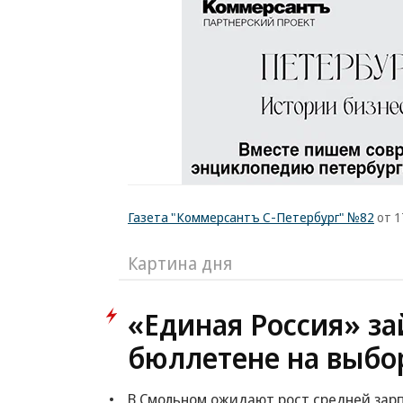
Газета "Коммерсантъ С-Петербург" №82
от 1
Картина дня
«Единая Россия» за
бюллетене на выбор
В Смольном ожидают рост средней зарпл