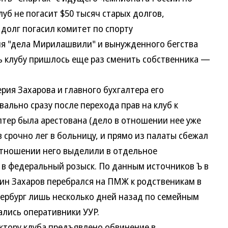
клуб не погасит $50 тысяч старых долгов,
 долг погасил комитет по спорту
ия "дела Мирилашвили" и вынужденного бегства
 клубу пришлось еще раз сменить собственника —
я Захарова и главного бухгалтера его
ально сразу после перехода прав на клуб к
лтер была арестована (дело в отношении нее уже
в срочно лег в больницу, и прямо из палаты сбежал
отношении него выделили в отдельное
 в федеральный розыск. По данным источников Ъ в
ин Захаров перебрался на ПМЖ к родственикам в
тербург лишь несколько дней назад по семейным
ались оперативники УУР.
ору клуба предъявлено обвинение в