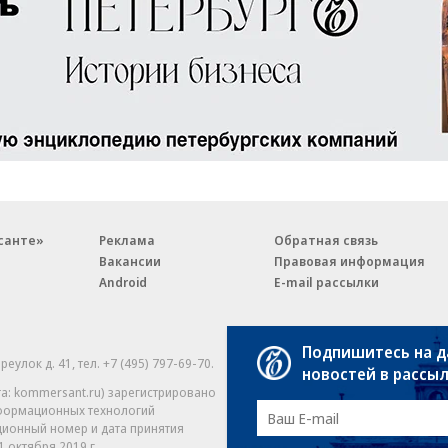
санте»
Реклама
Обратная связь
Вакансии
Правовая информация
Android
E-mail рассылки
Подпишитесь на 
реулок д. 41,
тел. +7 (495) 797-69-70.
Партнерские проекты/матери
новостей в рассы
«Промо» и «Официальное со
а: kommersant.ru) зарегистрировано
нформационных технологий
На kommersant.ru применяют
ционный номер и дата принятия
1 октября 2019 г.