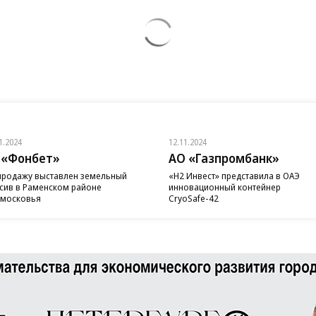
1.2024
12.11.2024
 «Фонбет»
АО «Газпромбанк»
продажу выставлен земельный
«H2 Инвест» представила в ОАЭ
сив в Раменском районе
инновационный контейнер
московья
CryoSafe-42