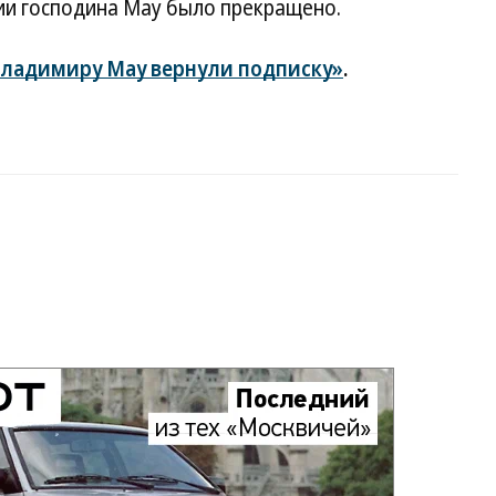
ии господина Мау было прекращено.
ладимиру Мау вернули подписку»
.