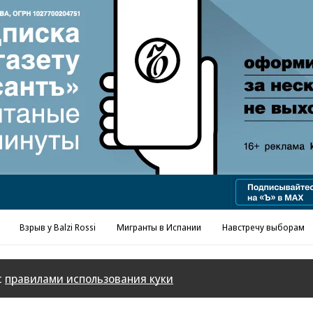
Реклама в «Ъ» www.kommersant.ru/ad
Взрыв у Balzi Rossi
Мигранты в Испании
Навстречу выборам
с
правилами использования куки