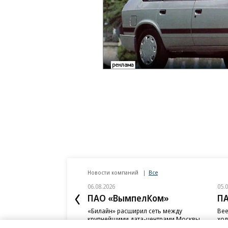
Новости компаний
Все
06.08.2026
05.
ПАО «ВымпелКом»
П
«Билайн» расширил сеть между
Bee
крупнейшими дата-центрами Москвы
хол
дан