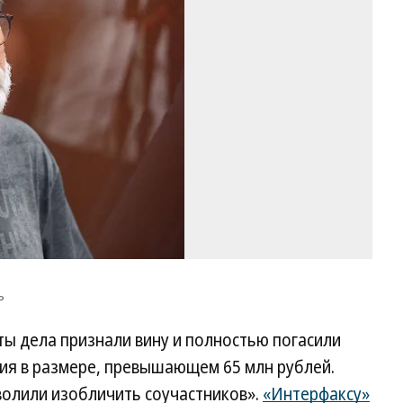
Фо
Ал
Ми
Ко
ъ
ты дела признали вину и полностью погасили
ия в размере, превышающем 65 млн рублей.
волили изобличить соучастников».
«Интерфаксу»