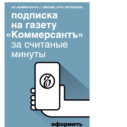
ргей
ев