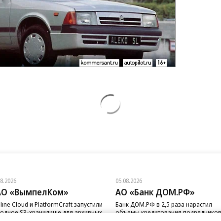
08.2026
05.08.2026
АО «ВымпелКом»
АО «Банк ДОМ.РФ»
line Cloud и PlatformCraft запустили
Банк ДОМ.РФ в 2,5 раза нарастил
одное S3-хранилище для архивных
объемы кредитования подрядчико
ных бизнеса
ИЖС с эскроу