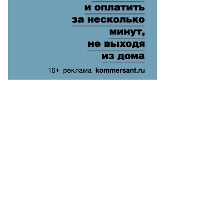
то:
ександр
ридонов,
ммерсантъ