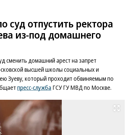
о суд отпустить ректора
ева из-под домашнего
д сменить домашний арест на запрет
осковской высшей школы социальных и
гею Зуеву, который проходит обвиняемым по
общает
пресс-служба
ГСУ ГУ МВД по Москве.
Развернуть на весь экран
Се
Зу