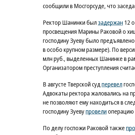
сообщили в Мосгорсуде, что заседа
Ректор Шанинки был
задержан
12 о
просвещения Марины Раковой о хище
господину Зуеву было предъявлено 
в особо крупном размере). По верси
млн руб., выделенных Шанинке в р
Организатором преступления счита
В августе Тверской суд
перевел
госп
Адвокаты ректора жаловались на п
не позволяют ему находиться в сле
господину Зуеву
провели
операцию 
По делу госпожи Раковой также
пр